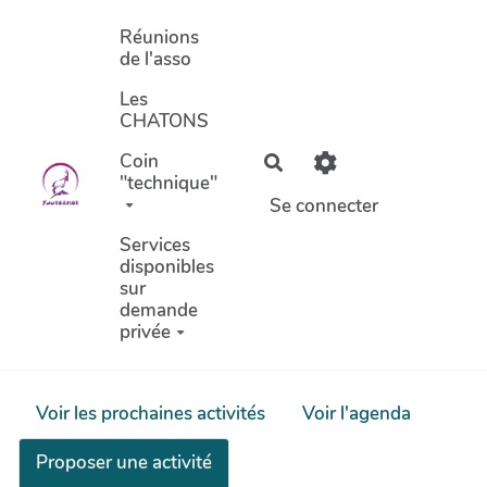
Aller au contenu principal
Réunions
de l'asso
Les
CHATONS
Coin
Rechercher
"technique"
Se connecter
Services
disponibles
sur
demande
privée
Voir les prochaines activités
Voir l'agenda
Proposer une activité