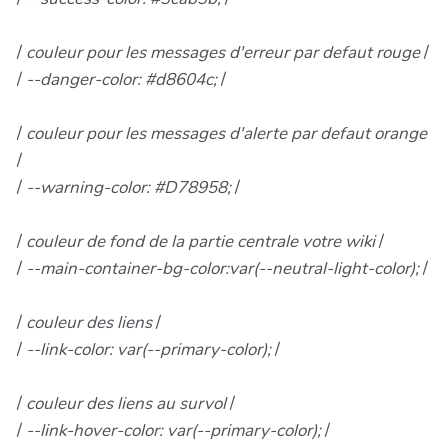
/
couleur pour les messages d'erreur par defaut rouge
/
/
--danger-color: #d8604c;
/
/
couleur pour les messages d'alerte par defaut orange
/
/
--warning-color: #D78958;
/
/
couleur de fond de la partie centrale votre wiki
/
/
--main-container-bg-color:var(--neutral-light-color);
/
/
couleur des liens
/
/
--link-color: var(--primary-color);
/
/
couleur des liens au survol
/
/
--link-hover-color: var(--primary-color);
/