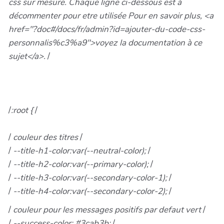
css sur mesure. Chaque ligne ci-dessous est à
décommenter pour etre utilisée Pour en savoir plus, <a
href="?doc#/docs/fr/admin?id=ajouter-du-code-css-
personnalis%c3%a9">voyez la documentation à ce
sujet</a>.
/
/
:root {
/
/
couleur des titres
/
/
--title-h1-color:var(--neutral-color);
/
/
--title-h2-color:var(--primary-color);
/
/
--title-h3-color:var(--secondary-color-1);
/
/
--title-h4-color:var(--secondary-color-2);
/
/
couleur pour les messages positifs par defaut vert
/
/
--success-color: #3cab3b;
/